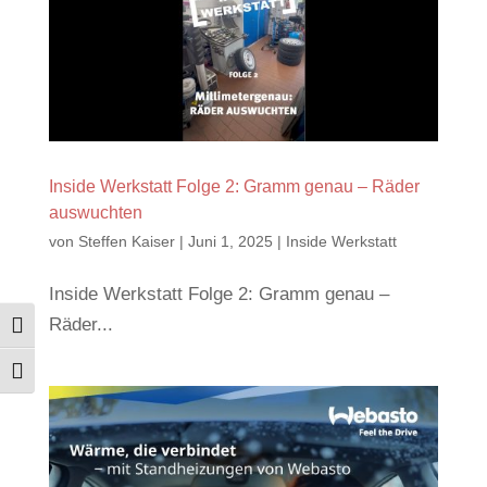
Inside Werkstatt Folge 2: Gramm genau – Räder
auswuchten
von
Steffen Kaiser
|
Juni 1, 2025
|
Inside Werkstatt
Inside Werkstatt Folge 2: Gramm genau –
Räder...
Umschalten auf hohe Kontraste
Schrift vergrößern