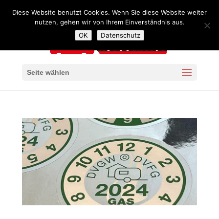
+49 341 4240957
mail@autoservice-kaiser-leipzig.de
Diese Website benutzt Cookies. Wenn Sie diese Website weiter
nutzen, gehen wir von Ihrem Einverständnis aus.
OK
Datenschutz
Seite wählen