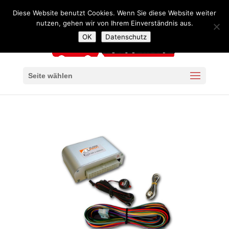
+49 341 4240957
mail@autoservice-kaiser-leipzig.de
Diese Website benutzt Cookies. Wenn Sie diese Website weiter
nutzen, gehen wir von Ihrem Einverständnis aus.
OK
Datenschutz
Seite wählen