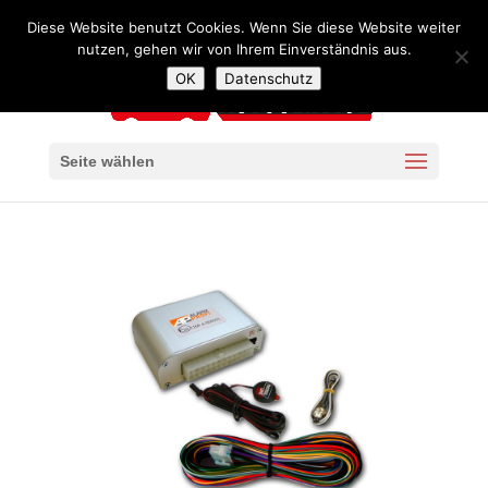
+49 341 4240957
mail@autoservice-kaiser-leipzig.de
Diese Website benutzt Cookies. Wenn Sie diese Website weiter
nutzen, gehen wir von Ihrem Einverständnis aus.
OK
Datenschutz
Seite wählen