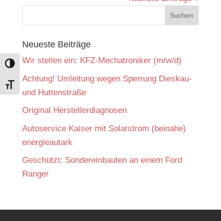
Neueste Beiträge
Wir stellen ein: KFZ-Mechatroniker (m/w/d)
Umschalten auf hohe Kontraste
Achtung! Umleitung wegen Sperrung Dieskau-
Schrift vergrößern
und Huttenstraße
Original Herstellerdiagnosen
Autoservice Kaiser mit Solarstrom (beinahe)
energieautark
Geschützt: Sondereinbauten an einem Ford
Ranger